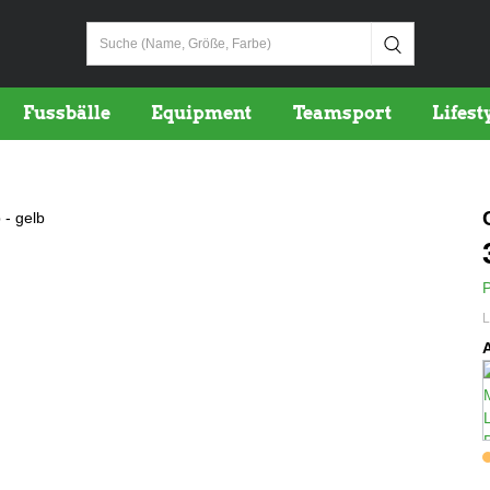
Suche
Fussbälle
Equipment
Teamsport
Lifest
P
L