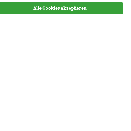
Alle Cookies akzeptieren
rufen
Informationen
Versandinformationen
Gesetzliche Informationen
Größentabelle
Widerrufsrecht