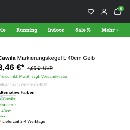
0
yle
Running
Indoor
Sale %
Mehr
Cawila
Markierungskegel L 40cm Gelb
3,46 €*
4,95 €* UVP
reise inkl. MwSt. zzgl. Versandkosten
etzter niedrigster Preis
3,46 €*
Alternative Farben
Lieferzeit 2-4 Werktage