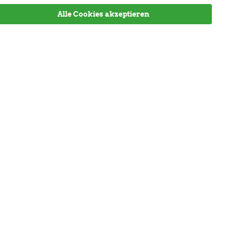
Alle Cookies akzeptieren
rufen
Informationen
Versandinformationen
Gesetzliche Informationen
Größentabelle
Widerrufsrecht