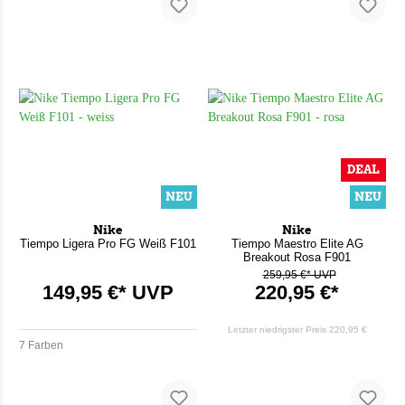
DEAL
NEU
NEU
Nike
Nike
Tiempo Ligera Pro FG Weiß F101
Tiempo Maestro Elite AG
Breakout Rosa F901
259,95 €* UVP
149,95 €* UVP
220,95 €*
Letzter niedrigster Preis
220,95 €
7 Farben