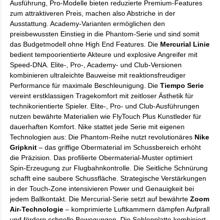
Ausführung, Pro-Modelle bieten reduzierte Premium-Features
zum attraktiveren Preis, machen also Abstriche in der
Ausstattung. Academy-Varianten ermöglichen den
preisbewussten Einstieg in die Phantom-Serie und sind somit
das Budgetmodell ohne High End Features. Die
Mercurial Linie
bedient tempoorientierte Akteure und explosive Angreifer mit
Speed-DNA. Elite-, Pro-, Academy- und Club-Versionen
kombinieren ultraleichte Bauweise mit reaktionsfreudiger
Performance für maximale Beschleunigung. Die
Tiempo Serie
vereint erstklassigen Tragekomfort mit zeitloser Ästhetik für
technikorientierte Spieler. Elite-, Pro- und Club-Ausführungen
nutzen bewährte Materialien wie FlyTouch Plus Kunstleder für
dauerhaften Komfort. Nike stattet jede Serie mit eigenen
Technologien aus: Die Phantom-Reihe nutzt revolutionäres
Nike
Gripknit
– das griffige Obermaterial im Schussbereich erhöht
die Präzision. Das profilierte Obermaterial-Muster optimiert
Spin-Erzeugung zur Flugbahnkontrolle. Die Seitliche Schnürung
schafft eine saubere Schussfläche. Strategische Verstärkungen
in der Touch-Zone intensivieren Power und Genauigkeit bei
jedem Ballkontakt. Die Mercurial-Serie setzt auf bewährte
Zoom
Air-Technologie
– komprimierte Luftkammern dämpfen Aufprall
und fördern schnelle Bewegungen. Die Sohlenplatte kombiniert