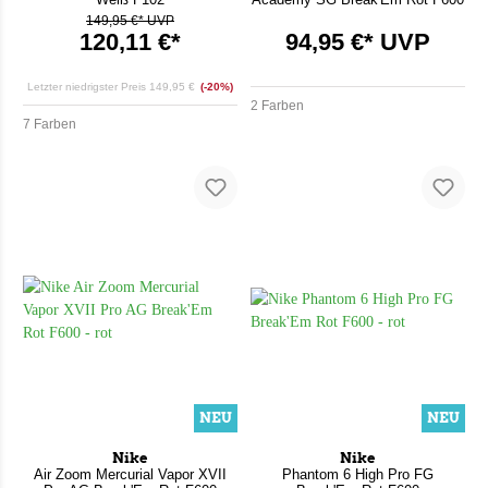
149,95 €* UVP
120,11 €*
94,95 €* UVP
Letzter niedrigster Preis
149,95 €
(-20%)
2 Farben
7 Farben
NEU
NEU
Nike
Nike
Air Zoom Mercurial Vapor XVII
Phantom 6 High Pro FG