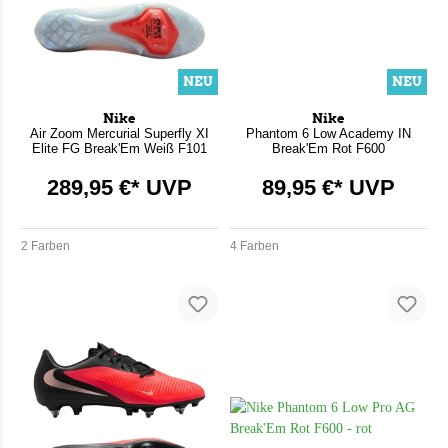
NEU
NEU
Nike
Nike
Air Zoom Mercurial Superfly XI
Phantom 6 Low Academy IN
Elite FG Break'Em Weiß F101
Break'Em Rot F600
289,95 €* UVP
89,95 €* UVP
2 Farben
4 Farben