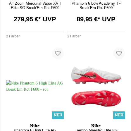
Air Zoom Mercurial Vapor XVII
Phantom 6 Low Academy TF
Elite SG Break'Em Rot F600
Break'Em Rot F600
279,95 €* UVP
89,95 €* UVP
2 Farben
2 Farben
NEU
NEU
Nike
Nike
Phantom 6 High Elite AG
Tiempo Maestro Elite FG