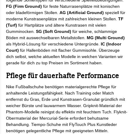
folgende Sohlentypen für verschiedene Spielfeldbedingungen:
FG (Firm Ground)
für feste Naturrasenplätze mit konischen
oder bladeförmigen Stollen.
AG (Artificial Ground)
speziell für
moderne Kunstrasenplätze mit zahlreichen kleinen Stollen.
TF
(Turf)
für Hartplätze und ältere Kunstrasen mit vielen
Gumminocken.
SG (Soft Ground)
für weiche, schlammige
Böden mit auswechselbaren Metallstollen.
MG (Multi Ground)
als Hybrid-Lösung für verschiedene Untergründe.
IC (Indoor
Court)
für Hallenböden mit flacher Gummisohle. Überzeuge
dich selbst, welche aktuellen Modelle in welchen Varianten wir
gerade für dich zu top Preisen im Sortiment haben.
Pflege für dauerhafte Performance
Nike Fußballschuhe benötigen materialgerechte Pflege für
anhaltende Leistungsfähigkeit. Nach Training oder Match
entfernst du Gras, Erde und Kunstrasen-Granulat gründlich mit
weicher Bürste und lauwarmem Wasser. Gripknit-Material der
Phantom-Modelle reinigst du effektiv mit feuchtem Tuch. Flyknit-
Obermaterial der Mercurial-Serie erfordert behutsame
Behandlung. Tiempo-Schuhe mit FlyTouch Plus Kunstleder
benötigen gelegentliche Pflege mit geeigneten Mitteln.