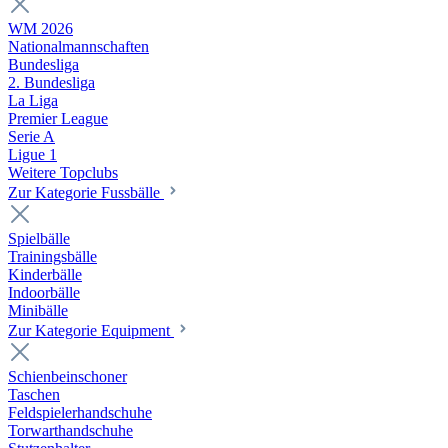
WM 2026
Nationalmannschaften
Bundesliga
2. Bundesliga
La Liga
Premier League
Serie A
Ligue 1
Weitere Topclubs
Zur Kategorie Fussbälle
Spielbälle
Trainingsbälle
Kinderbälle
Indoorbälle
Minibälle
Zur Kategorie Equipment
Schienbeinschoner
Taschen
Feldspielerhandschuhe
Torwarthandschuhe