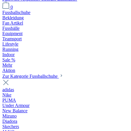
0
Fussballschuhe
Bekleidung
Fan Artikel
Fussbälle
Equipment
Teamsport
Lifestyle
Running
Indoor
Sale %
Mehr
Aktion
Zur Kategorie Fussballschuhe
adidas
Nike
PUMA
Under Armour
New Balance
Mizuno
Diadora
Skechers