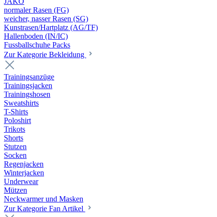
JAKO
normaler Rasen (FG)
weicher, nasser Rasen (SG)
Kunstrasen/Hartplatz (AG/TF)
Hallenboden (IN/IC)
Fussballschuhe Packs
Zur Kategorie Bekleidung
Trainingsanzüge
Trainingsjacken
Trainingshosen
Sweatshirts
T-Shirts
Poloshirt
Trikots
Shorts
Stutzen
Socken
Regenjacken
Winterjacken
Underwear
Mützen
Neckwarmer und Masken
Zur Kategorie Fan Artikel